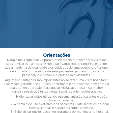
Orientações
Nada é mais significativo para o paciente do que receber a visita de
seus familiares e amigos. O Hospital Evangélico de Londrina entende
que a medicina de qualidade e os cuidados de uma equipe profissional
preocupada com a saúde de seus pacientes ganham força com a
presença, o cuidado e o carinho dos visitantes.
Algumas orientações são importantes ao se fazer uma visita hospitalar.
Elas visam garantir a segurança do visitante e do paciente, bem como a
sua total recuperação. Para que as visitas aconteçam da melhor
maneira possível, é fundamental seguir as orientações abaixo:
Higienize as mãos utilizando espuma antisséptica antes e após
tocar o paciente.
A cama é de uso exclusivo dos pacientes. Evite sentar ou colocar
bolsas, sacolas e capacetes sobre a mesma.
Evite visitar outros pacientes durante a permanência no hospital.