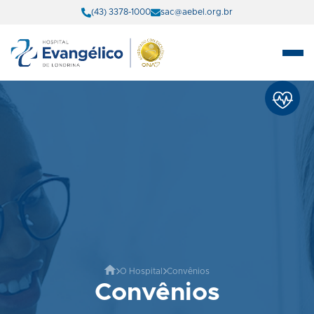
(43) 3378-1000
sac@aebel.org.br
O Hospital
Convênios
Convênios